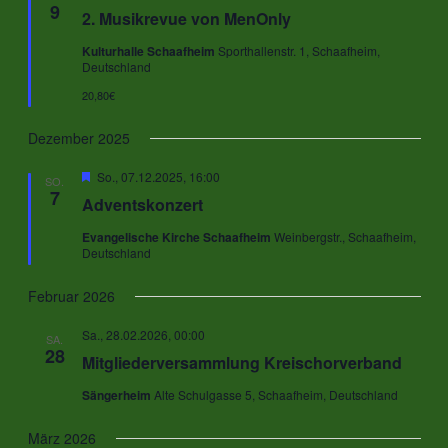
9
2. Musikrevue von MenOnly
Kulturhalle Schaafheim
Sporthallenstr. 1, Schaafheim,
Deutschland
20,80€
Dezember 2025
Hervorgehoben
So., 07.12.2025, 16:00
SO.
7
Adventskonzert
Evangelische Kirche Schaafheim
Weinbergstr., Schaafheim,
Deutschland
Februar 2026
Sa., 28.02.2026, 00:00
SA.
28
Mitgliederversammlung Kreischorverband
Sängerheim
Alte Schulgasse 5, Schaafheim, Deutschland
März 2026