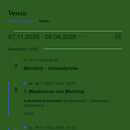
Verein
Veranstaltungen
Verein
Veranstaltungen
07.11.2025
 - 
08.08.2026
Ansic
Veran
Liste
Ansic
Navig
Datum
Navig
wählen.
November 2025
Fr., 07.11.2025, 00:00
FR.
7
MenOnly – Generalprobe
Hervorgehoben
Sa., 08.11.2025, 19:00
-
22:00
SA.
8
1. Musikrevue von MenOnly
Kulturhalle Schaafheim
Sporthallenstr. 1, Schaafheim,
Deutschland
20,80€
Hervorgehoben
So., 09.11.2025, 18:00
-
21:00
SO.