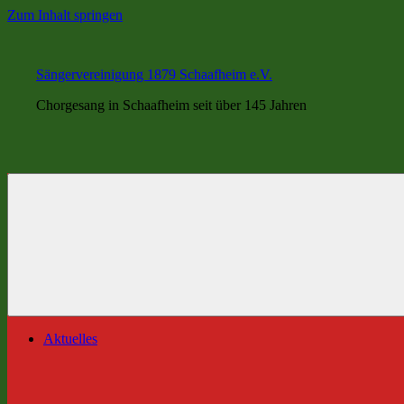
Zum Inhalt springen
Sängervereinigung 1879 Schaafheim e.V.
Chorgesang in Schaafheim seit über 145 Jahren
Aktuelles