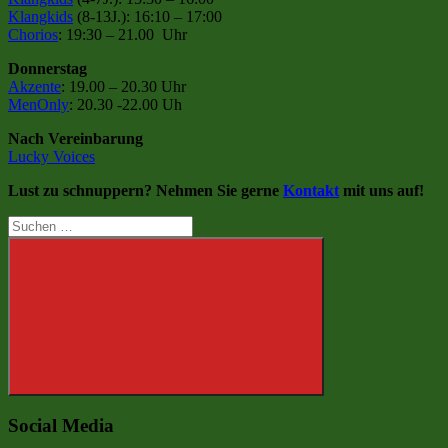
Klangkids
(8-13J.): 16:10 – 17:00
Chorios
: 19:30 – 21.00 Uhr
Donnerstag
Akzente
: 19.00 – 20.30 Uhr
MenOnly
: 20.30 -22.00 Uh
Nach Vereinbarung
Lucky Voices
Lust zu schnuppern? Nehmen Sie gerne
Kontakt
mit uns auf!
Suchen
nach:
Suchen
Social Media