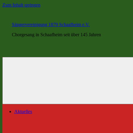
Zum Inhalt springen
Sängervereinigung 1879 Schaafheim e.V.
Chorgesang in Schaafheim seit über 145 Jahren
Aktuelles