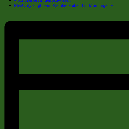
«
Sommerfest in den Auwiesen
MenOnly singt beim Weinliederabend in Mömlingen
»