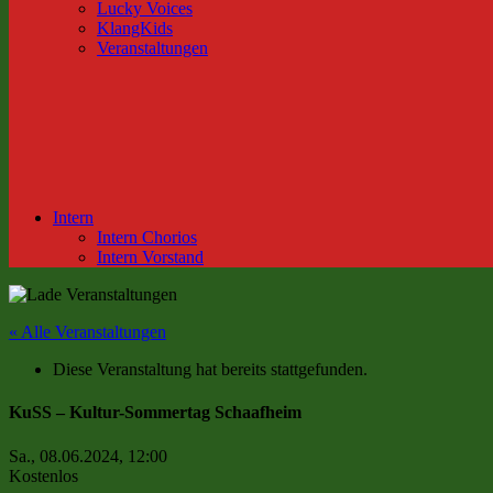
Lucky Voices
KlangKids
Veranstaltungen
Intern
Intern Chorios
Intern Vorstand
« Alle Veranstaltungen
Diese Veranstaltung hat bereits stattgefunden.
KuSS – Kultur-Sommertag Schaafheim
Sa., 08.06.2024, 12:00
Kostenlos