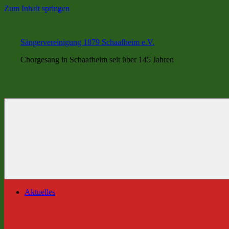
Zum Inhalt springen
Sängervereinigung 1879 Schaafheim e.V.
Chorgesang in Schaafheim seit über 145 Jahren
Aktuelles