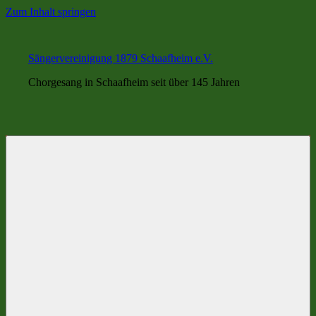
Zum Inhalt springen
Sängervereinigung 1879 Schaafheim e.V.
Chorgesang in Schaafheim seit über 145 Jahren