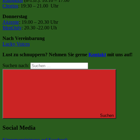
Klangkids
(8-13J.): 16:10 – 17:00
Chorios
: 19:30 – 21.00 Uhr
Donnerstag
Akzente
: 19.00 – 20.30 Uhr
MenOnly
: 20.30 -22.00 Uh
Nach Vereinbarung
Lucky Voices
Lust zu schnuppern? Nehmen Sie gerne
Kontakt
mit uns auf!
Suchen nach:
Suchen
Social Media
Sängervereinigung auf Facebook