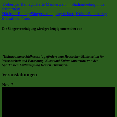
Vorheriger Beitrag:
„Harte Männerwelt“ – Stadionfeeling in der
Kulturhalle
Nächster Beitrag:
Sängervereinigung richtet „Kultur-Sommertag
Schaafheim“ aus
Die Sängervereinigung wird großzügig unterstützt von
"Kultursommer Südhessen", gefördert vom Hessischen Ministerium für
Wissenschaft und Forschung, Kunst und Kultur, unterstützt von der
Sparkassen-Kulturstiftung Hessen-Thüringen.
Veranstaltungen
Nov.
7