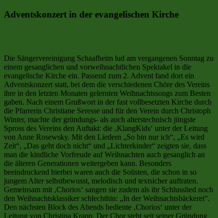
Adventskonzert in der evangelischen Kirche
Die Sängervereinigung Schaafheim lud am vergangenen Sonntag zu
einem gesanglichen und vorweihnachtlichen Spektakel in die
evangelische Kirche ein. Passend zum 2. Advent fand dort ein
Adventskonzert statt, bei dem die verschiedenen Chöre des Vereins
ihre in den letzten Monaten gelernten Weihnachtssongs zum Besten
gaben. Nach einem Grußwort in der fast vollbesetzten Kirche durch
die Pfarrerin Christiane Seresse und für den Verein durch Christoph
Winter, machte der gründungs- als auch alterstechnisch jüngste
Spross des Vereins den Auftakt: die ‚KlangKids‘ unter der Leitung
von Anne Rosewsky. Mit den Liedern „So bin nur ich“, „Es wird
Zeit“, „Das geht doch nicht“ und „Lichterkinder“ zeigten sie, dass
man die kindliche Vorfreude auf Weihnachten auch gesanglich an
die älteren Generationen weitergeben kann. Besonders
beeindruckend hierbei waren auch die Solisten, die schon in so
jungem Alter selbstbewusst, melodisch und textsicher auftraten.
Gemeinsam mit ‚Chorios‘ sangen sie zudem als ihr Schlusslied noch
den Weihnachtsklassiker schlechthin: „In der Weihnachtsbäckerei“.
Den nächsten Block des Abends bediente ‚Chorios‘ unter der
Leitung von Christina Krapp. Der Chor steht seit seiner Gründung