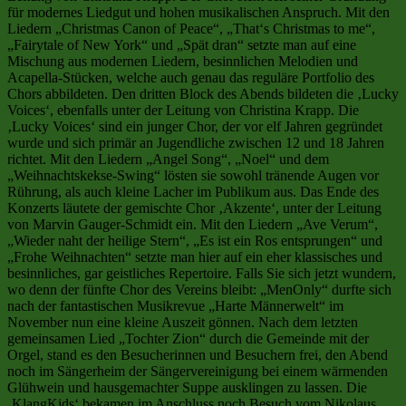
für modernes Liedgut und hohen musikalischen Anspruch. Mit den
Liedern „Christmas Canon of Peace“, „That‘s Christmas to me“,
„Fairytale of New York“ und „Spät dran“ setzte man auf eine
Mischung aus modernen Liedern, besinnlichen Melodien und
Acapella-Stücken, welche auch genau das reguläre Portfolio des
Chors abbildeten. Den dritten Block des Abends bildeten die ‚Lucky
Voices‘, ebenfalls unter der Leitung von Christina Krapp. Die
‚Lucky Voices‘ sind ein junger Chor, der vor elf Jahren gegründet
wurde und sich primär an Jugendliche zwischen 12 und 18 Jahren
richtet. Mit den Liedern „Angel Song“, „Noel“ und dem
„Weihnachtskekse-Swing“ lösten sie sowohl tränende Augen vor
Rührung, als auch kleine Lacher im Publikum aus. Das Ende des
Konzerts läutete der gemischte Chor ‚Akzente‘, unter der Leitung
von Marvin Gauger-Schmidt ein. Mit den Liedern „Ave Verum“,
„Wieder naht der heilige Stern“, „Es ist ein Ros entsprungen“ und
„Frohe Weihnachten“ setzte man hier auf ein eher klassisches und
besinnliches, gar geistliches Repertoire. Falls Sie sich jetzt wundern,
wo denn der fünfte Chor des Vereins bleibt: „MenOnly“ durfte sich
nach der fantastischen Musikrevue „Harte Männerwelt“ im
November nun eine kleine Auszeit gönnen. Nach dem letzten
gemeinsamen Lied „Tochter Zion“ durch die Gemeinde mit der
Orgel, stand es den Besucherinnen und Besuchern frei, den Abend
noch im Sängerheim der Sängervereinigung bei einem wärmenden
Glühwein und hausgemachter Suppe ausklingen zu lassen. Die
‚KlangKids‘ bekamen im Anschluss noch Besuch vom Nikolaus,