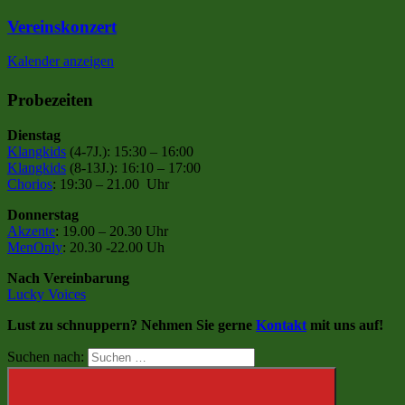
Vereinskonzert
Kalender anzeigen
Probezeiten
Dienstag
Klangkids
(4-7J.): 15:30 – 16:00
Klangkids
(8-13J.): 16:10 – 17:00
Chorios
: 19:30 – 21.00 Uhr
Donnerstag
Akzente
: 19.00 – 20.30 Uhr
MenOnly
: 20.30 -22.00 Uh
Nach Vereinbarung
Lucky Voices
Lust zu schnuppern? Nehmen Sie gerne
Kontakt
mit uns auf!
Suchen nach: