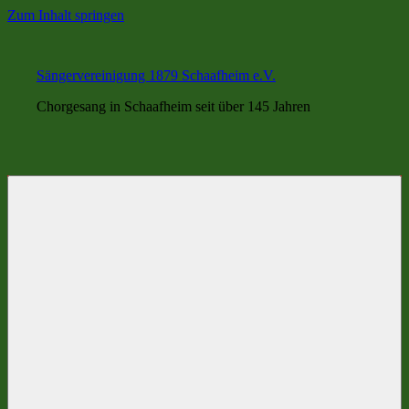
Zum Inhalt springen
Sängervereinigung 1879 Schaafheim e.V.
Chorgesang in Schaafheim seit über 145 Jahren