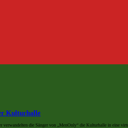
er Kulturhalle
verwandelten die Sänger von „MenOnly“ die Kulturhalle in eine virtue