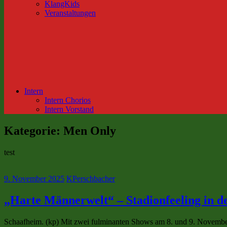
KlangKids
Veranstaltungen
Intern
Intern Chorios
Intern Vorstand
Kategorie:
Men Only
test
9. November 2025
KPerschbacher
„Harte Männerwelt“ – Stadionfeeling in d
Schaafheim. (kp) Mit zwei fulminanten Shows am 8. und 9. November 