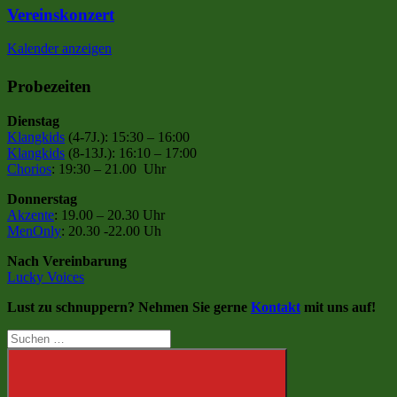
Vereinskonzert
Kalender anzeigen
Probezeiten
Dienstag
Klangkids
(4-7J.): 15:30 – 16:00
Klangkids
(8-13J.): 16:10 – 17:00
Chorios
: 19:30 – 21.00 Uhr
Donnerstag
Akzente
: 19.00 – 20.30 Uhr
MenOnly
: 20.30 -22.00 Uh
Nach Vereinbarung
Lucky Voices
Lust zu schnuppern? Nehmen Sie gerne
Kontakt
mit uns auf!
Suchen
nach: