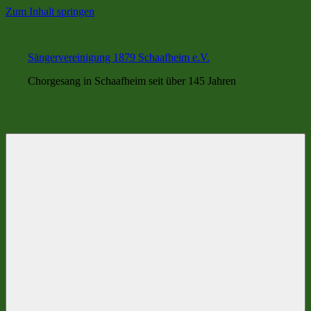
Zum Inhalt springen
Sängervereinigung 1879 Schaafheim e.V.
Chorgesang in Schaafheim seit über 145 Jahren