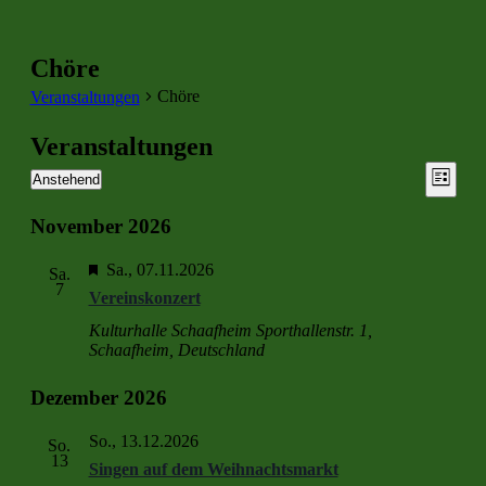
Chöre
Chöre
Veranstaltungen
Veranstaltungen
Ansic
Vera
Anstehend
Liste
Ansic
Datum
Navig
wählen.
Navi
November 2026
Hervorgehoben
Sa., 07.11.2026
Sa.
7
Vereinskonzert
Kulturhalle Schaafheim
Sporthallenstr. 1,
Schaafheim, Deutschland
Dezember 2026
So., 13.12.2026
So.
13
Singen auf dem Weihnachtsmarkt