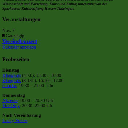
Wissenschaft und Forschung, Kunst und Kultur, unterstützt von der
Sparkassen-Kulturstiftung Hessen-Thüringen.
Veranstaltungen
Nov.
7
Hervorgehoben
Ganztägig
Vereinskonzert
Kalender anzeigen
Probezeiten
Dienstag
Klangkids
(4-7J.): 15:30 – 16:00
Klangkids
(8-13J.): 16:10 – 17:00
Chorios
: 19:30 – 21.00 Uhr
Donnerstag
Akzente
: 19.00 – 20.30 Uhr
MenOnly
: 20.30 -22.00 Uh
Nach Vereinbarung
Lucky Voices