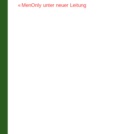
Beitragsnavigation
Vorheriger
MenOnly unter neuer Leitung
Beitrag: