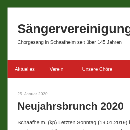
Zum
Inhalt
Sängervereinigung
springen
Chorgesang in Schaafheim seit über 145 Jahren
Aktuelles
Verein
Unsere Chöre
25. Januar 2020
Christoph Winter
Neujahrsbrunch 2020
Schaafheim. (kp) Letzten Sonntag (19.01.2019) 