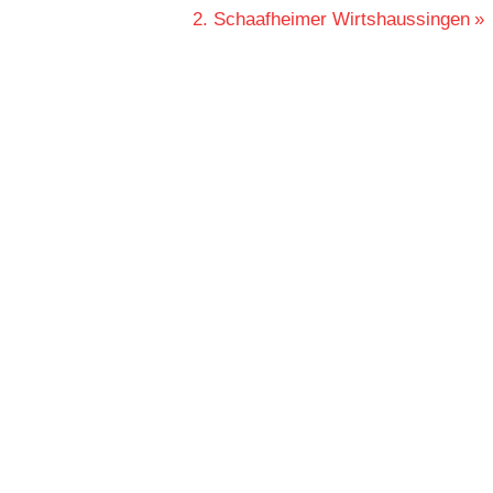
Nächster
2. Schaafheimer Wirtshaussingen
Beitrag: