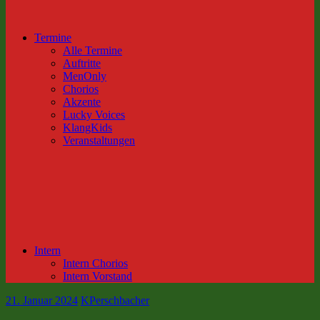
Termine
Alle Termine
Auftritte
MenOnly
Chorios
Akzente
Lucky Voices
KlangKids
Veranstaltungen
Intern
Intern Chorios
Intern Vorstand
21. Januar 2024
KPerschbacher