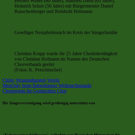
Herbert Winter (60 Jahre), Manfred Diehl (65 Jahre),
Heinrich Selzer (50 Jahre) mit Bürgermeister Daniel
Rauschenberger und Reinhold Hehmann
Geselliger Neujahrsbrunch im Kreis der Sängerfamilie
Christina Krapp wurde für 25 Jahre Chorleitertätigkeit
von Christian Hofmann im Namen des Deutschen
Chorverbands geehrt
(Fotos: K. Perschbacher)
Chöre
Veranstaltungen
Verein
Beitragsnavigation
Vorheriger
MenOnly beim Babenhäuser Weihnachtsmarkt
Beitrag:
Nächster
Chorprojekt für Gemischten Chor
Beitrag:
Die Sängervereinigung wird großzügig unterstützt von
"Kultursommer Südhessen", gefördert vom Hessischen Ministerium für