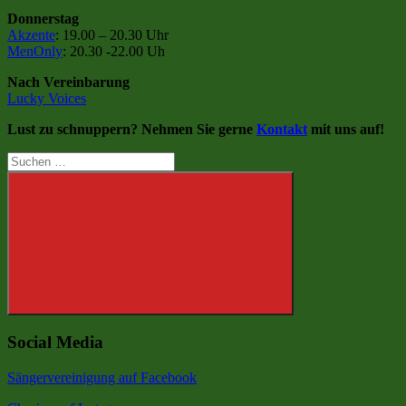
Donnerstag
Akzente
: 19.00 – 20.30 Uhr
MenOnly
: 20.30 -22.00 Uh
Nach Vereinbarung
Lucky Voices
Lust zu schnuppern? Nehmen Sie gerne
Kontakt
mit uns auf!
Suchen
nach:
Suchen
Social Media
Sängervereinigung auf Facebook