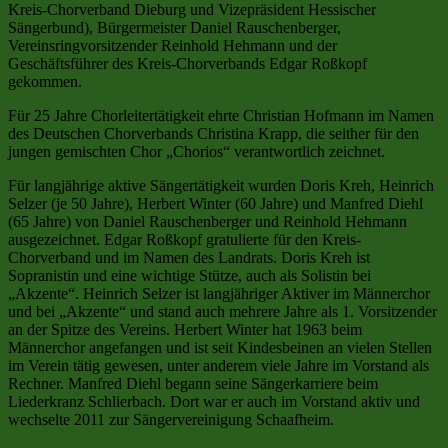
Kreis-Chorverband Dieburg und Vizepräsident Hessischer
Sängerbund), Bürgermeister Daniel Rauschenberger,
Vereinsringvorsitzender Reinhold Hehmann und der
Geschäftsführer des Kreis-Chorverbands Edgar Roßkopf
gekommen.
Für 25 Jahre Chorleitertätigkeit ehrte Christian Hofmann im Namen
des Deutschen Chorverbands Christina Krapp, die seither für den
jungen gemischten Chor „Chorios“ verantwortlich zeichnet.
Für langjährige aktive Sängertätigkeit wurden Doris Kreh, Heinrich
Selzer (je 50 Jahre), Herbert Winter (60 Jahre) und Manfred Diehl
(65 Jahre) von Daniel Rauschenberger und Reinhold Hehmann
ausgezeichnet. Edgar Roßkopf gratulierte für den Kreis-
Chorverband und im Namen des Landrats. Doris Kreh ist
Sopranistin und eine wichtige Stütze, auch als Solistin bei
„Akzente“. Heinrich Selzer ist langjähriger Aktiver im Männerchor
und bei „Akzente“ und stand auch mehrere Jahre als 1. Vorsitzender
an der Spitze des Vereins. Herbert Winter hat 1963 beim
Männerchor angefangen und ist seit Kindesbeinen an vielen Stellen
im Verein tätig gewesen, unter anderem viele Jahre im Vorstand als
Rechner. Manfred Diehl begann seine Sängerkarriere beim
Liederkranz Schlierbach. Dort war er auch im Vorstand aktiv und
wechselte 2011 zur Sängervereinigung Schaafheim.