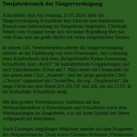
Neujahrsbrunch der Sängervereinigung
Schaafheim. (kp) Am Sonntag, 21.01.2024, hatte die
Sängervereinigung Schaafheim ihre Aktiven zum traditionellen
Brunch zum Jahresanfang ins Sängerheim eingeladen. Christoph
Winter vom Vorstand freute sich bei seiner Begrüßung über das
volle Haus und das große Buffet mit vielen mitgebrachten Sachen.
In seinem 145. Vereinsbestehen arbeitet die Sängervereinigung
intensiv an der Einführung von zwei Neuerungen, der Gründung
eines Kinderchores und eines übergreifenden Kultur-Sommertag
Schaafheim, kurz „KuSS“ für kulturtreibende Gruppierungen und
auch Einzelkünstler. Schon am 7. März startet ein Chorprojekt für
den gemischten Chor „Akzente“, und der junge gemischte Chor
„Chorios“ organisiert ein Chortreffen, die sog. „SingSession“, für
junge Chöre aus dem Raum DA-DI, OF und AB, das am 23.03. in
der Kulturhalle Schaafheim steigt.
Mit dem großen Vereinskonzert, Auftritten auf den
Weihnachtsmärkten in Babenhausen und Schaafheim sowie dem
Wirtshaussingen im Sängerheim, war das letzte Quartal des Jahres
vollgepackt mit Aktivitäten.
Auch Ehrungen langjähriger Mitglieder standen auf dem Programm
des Neujahrsbrunchs. Dazu waren Christian Hofmann (Vorsitzender