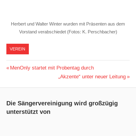
Herbert und Walter Winter wurden mit Präsenten aus dem
Vorstand verabschiedet (Fotos: K. Perschbacher)
VEREIN
Beitragsnavigation
Vorheriger
MenOnly startet mit Probentag durch
Beitrag:
Nächster
„Akzente“ unter neuer Leitung
Beitrag:
Die Sängervereinigung wird großzügig
unterstützt von