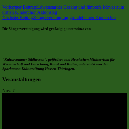
Vorheriger Beitrag:
Löwenstarker Gesang und filmreife Moves zum
dritten Kinderchor-Aktionstag
Nächster Beitrag:
Sängervereinigung gründet einen Kinderchor
Die Sängervereinigung wird großzügig unterstützt von
"Kultursommer Südhessen", gefördert vom Hessischen Ministerium für
Wissenschaft und Forschung, Kunst und Kultur, unterstützt von der
Sparkassen-Kulturstiftung Hessen-Thüringen.
Veranstaltungen
Nov.
7