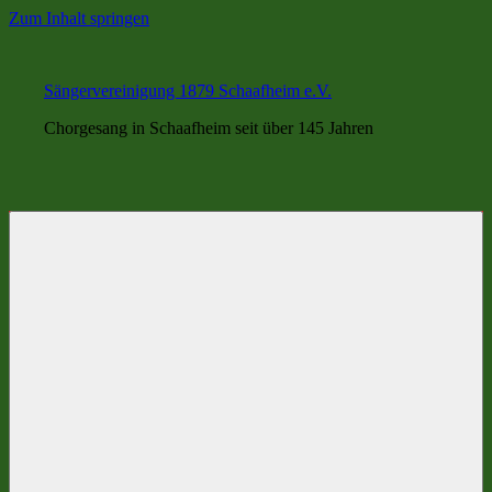
Zum Inhalt springen
Sängervereinigung 1879 Schaafheim e.V.
Chorgesang in Schaafheim seit über 145 Jahren