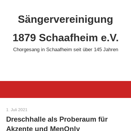
Zum
Inhalt
Sängervereinigung
springen
1879 Schaafheim e.V.
Chorgesang in Schaafheim seit über 145 Jahren
1. Juli 2021
Christoph Winter
Dreschhalle als Proberaum für
Akzente und MenOnly